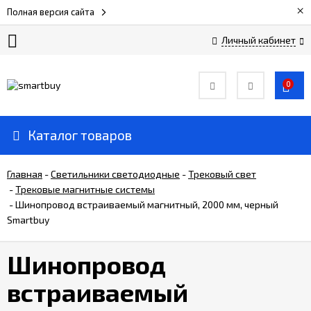
×
Полная версия сайта
Личный кабинет
Сертификаты
0
О
компании
Каталог товаров
Вакансии
Главная
-
Светильники светодиодные
-
Трековый свет
-
Трековые магнитные системы
-
Шинопровод встраиваемый магнитный, 2000 мм, черный
Прайс-
лист
Smartbuy
Шинопровод
Доставка
и
встраиваемый
оплата