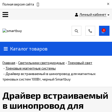
×
Полная версия сайта
Личный кабинет
Сертификаты
0
О
компании
Каталог товаров
Вакансии
Главная
-
Светильники светодиодные
-
Трековый свет
-
Трековые магнитные системы
-
Драйвер встраиваемый в шинопровод для магнитных
Прайс-
лист
трековых систем 100Вт, черный Smartbuy
Драйвер встраиваемый
Доставка
и
в шинопровод для
оплата