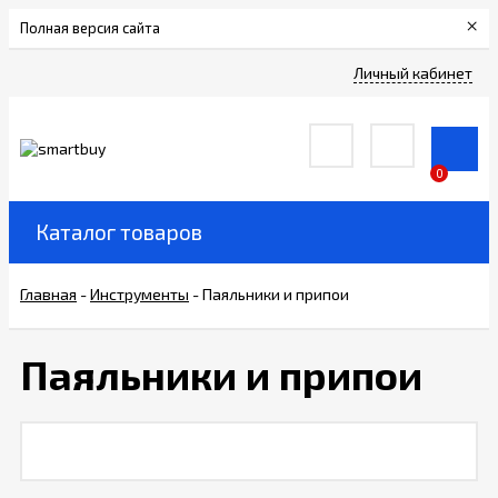
×
Полная версия сайта
Сертификаты
Личный кабинет
О
компании
0
Вакансии
Каталог товаров
Прайс-
Главная
-
Инструменты
-
Паяльники и припои
лист
Паяльники и припои
Доставка
и
оплата
Контакты