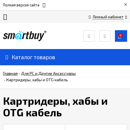
×
Полная версия сайта
Личный кабинет
Сертификаты
0
О
компании
Каталог товаров
Вакансии
Главная
-
Для РС и Другие Аксессуары
-
Картридеры, хабы и OTG кабель
Прайс-
лист
Картридеры, хабы и
OTG кабель
Доставка
и
оплата