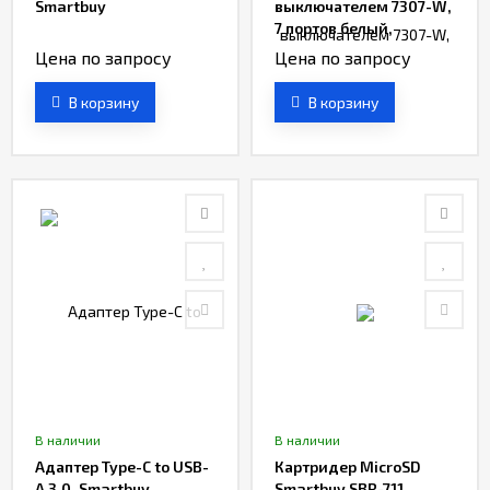
Smartbuy
выключателем 7307-W,
7 портов белый,
Smartbuy
Цена по запросу
Цена по запросу
В корзину
В корзину
В наличии
В наличии
Адаптер Type-C to USB-
Картридер MicroSD
A 3.0, Smartbuy
Smartbuy SBR-711