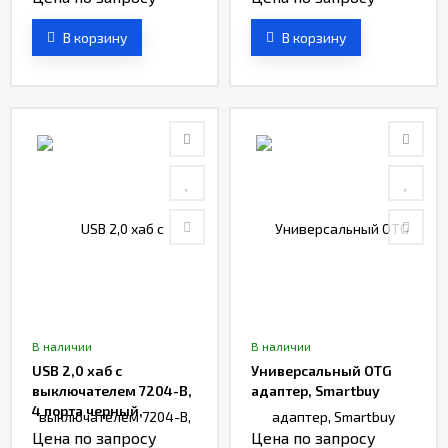
В корзину
В корзину
В наличии
В наличии
USB 2,0 хaб с
Универсальный OTG
выключателем 7204-B,
адаптер, Smartbuy
4 порта черный,
Smartbuy
Цена по запросу
Цена по запросу