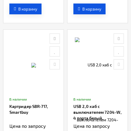
В корзину
В корзину
В наличии
В наличии
Картридер SBR-717,
USB 2,0 хaб с
Smartbuy
выключателем 7204-W,
4 порта белый,
Smartbuy
Цена по запросу
Цена по запросу