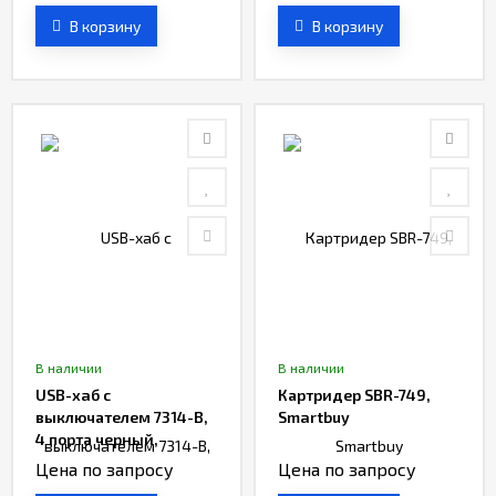
В корзину
В корзину
В наличии
В наличии
USB-хaб с
Картридер SBR-749,
выключателем 7314-B,
Smartbuy
4 порта черный,
Smartbuy
Цена по запросу
Цена по запросу