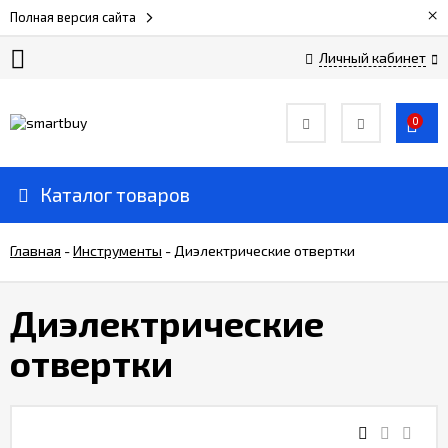
×
Полная версия сайта
Личный кабинет
Сертификаты
0
О
компании
Каталог товаров
Вакансии
Главная
-
Инструменты
-
Диэлектрические отвертки
Прайс-
Диэлектрические
лист
отвертки
Доставка
и
оплата