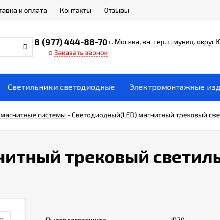
тавка и оплата
Контакты
Отзывы
8 (977) 444-88-70
г. Москва, вн. тер. г. муниц. округ
Заказать звонок
Светильники светодиодные
Электромонтажные из
 магнитные системы
-
Светодиодный(LED) магнитный трековый свет
нитный трековый светиль
Пылевлагозащита
IP20