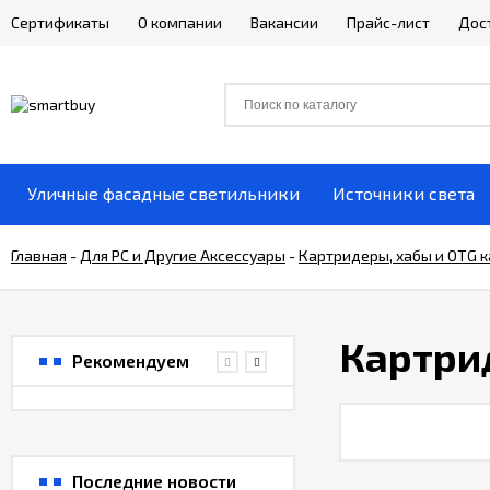
Сертификаты
О компании
Вакансии
Прайс-лист
Дос
Уличные фасадные светильники
Источники света
Главная
-
Для РС и Другие Аксессуары
-
Картридеры, хабы и OTG 
Картри
Рекомендуем
Кольцевая
светодиодная (LED)
Лампа 16 см Smartbuy
663
₽
Последние новости