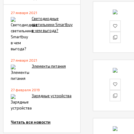
Кольцевая
27 января 2021
светодиодная (LED)
Светодиодные
Лампа 30 см
светильники Smartbuy
1 183
₽
Smartbuy
в чем выгода?
Кольцевая
светодиодная (LED)
Лампа 36 см
2 951
₽
Smartbuy
27 января 2021
Элементы питания
Штатив для
кольцевой лампы,
210 см Smartbuy
620
₽
27 февраля 2019
Зарядные устройства
Кольцевая
светодиодная (LED)
Лампа 20 см
780
₽
Smartbuy
Читать все новости
Кольцевая