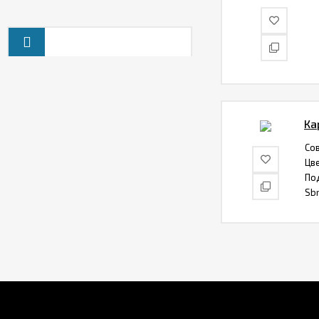
светодиодная (LED)
Лампа 26 см
904
₽
Smartbuy
Уличный консольный
LED светильник
Smartbuy SLPro 100Вт
2 580
₽
6500K 10000лм IP65
Ка
Кольцевая
светодиодная (LED)
Со
Лампа 46 см
5 330
₽
Цв
Smartbuy
По
Sbr