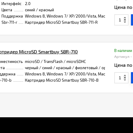
Интерфейс
2.0
Цена по
Цвета
синий / красный
Поддержка
Windows 8, Windows 7/ XP/2000/Vista, Mac OS 9.1 и Linux 2
Sbr-711-r
Картридер MicroSD Smartbuy SBR-711-R
В наличии
ртридер MicroSD Smartbuy SBR-710
Артикул -
вместимость
microSD / TransFlash / microSDHC
Цена по
ета
черный / синий / красный / фиолетовый / оранжевый
ддержка
Windows 8, Windows 7/ XP/2000/Vista, Mac OS 9.1 и Linux 2
-710-b
Картридер MicroSD Smartbuy SBR-710-B