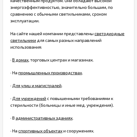
качественным продуктом. Они обладают высокой
энергоэффективностью, значительно большим, по
сравнению с обычными светильниками, сроком
эксплуатации.
На сайте нашей компании представлены
светодиодные
светильники
для самых разных направлений
использования:
·
В домах
, торговых центрах и магазинах.
· На
промышленных производствах
.
·
Для улиц и магистралей
.
·
Для учреждений
с повышенными требованиями к
стерильности (больницы и иные мед. учреждения).
· В
административных зданиях
.
· На
спортивных объектах
и сооружениях.