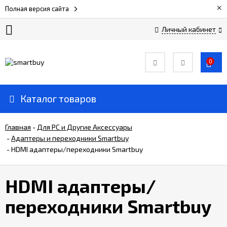
×
Полная версия сайта
Личный кабинет
Сертификаты
0
О
компании
Каталог товаров
Вакансии
Главная
-
Для РС и Другие Аксессуары
-
Адаптеры и переходники Smartbuy
-
HDMI адаптеры/переходники Smartbuy
Прайс-
лист
HDMI адаптеры/
Доставка
переходники Smartbuy
и
оплата