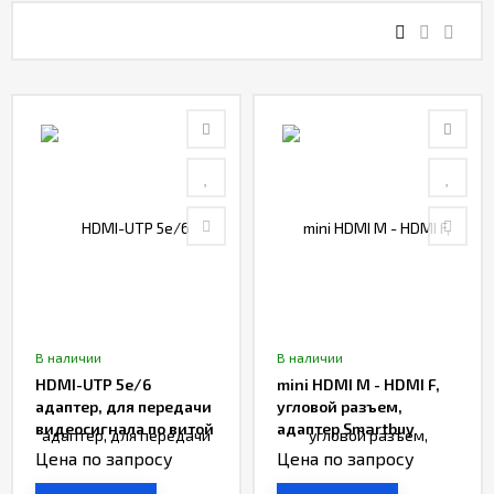
Контакты
Отзывы
В наличии
В наличии
HDMI-UTP 5e/6
mini HDMI M - HDMI F,
адаптер, для передачи
угловой разъем,
видеосигнала по витой
адаптер Smartbuy
паре, Smartbuy
Цена по запросу
Цена по запросу