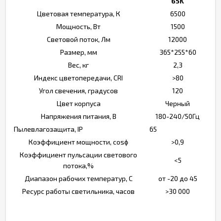
65K
Цветовая температура, К
6500
Мощность, Вт
1500
Световой поток, Лм
12000
Размер, мм
365*255*60
Вес, кг
2,3
Индекс цветопередачи, CRI
>80
Угол свечения, градусов
120
Цвет корпуса
Черный
Напряжения питания, В
180-240/50Гц
Пылевлагозащита, IP
65
Коэффициент мощности, cosϕ
>0,9
Коэффициент пульсации светового
<5
потока,%
Диапазон рабочих температур, С
от -20 до 45
Ресурс работы светильника, часов
>30 000