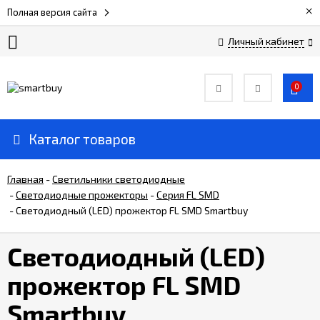
×
Полная версия сайта
Личный кабинет
Сертификаты
0
О
компании
Каталог товаров
Вакансии
Главная
-
Светильники светодиодные
-
Светодиодные прожекторы
-
Серия FL SMD
-
Светодиодный (LED) прожектор FL SMD Smartbuy
Прайс-
лист
Светодиодный (LED)
Доставка
прожектор FL SMD
и
оплата
Smartbuy