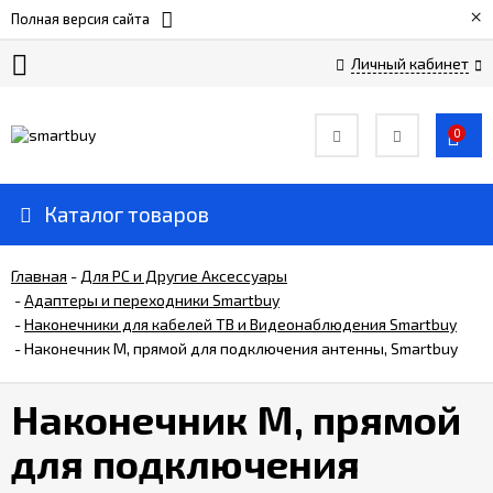
×
Полная версия сайта
Личный кабинет
Сертификаты
0
О
компании
Каталог товаров
Вакансии
Главная
-
Для РС и Другие Аксессуары
-
Адаптеры и переходники Smartbuy
-
Наконечники для кабелей ТВ и Видеонаблюдения Smartbuy
Прайс-
лист
-
Наконечник M, прямой для подключения антенны, Smartbuy
Наконечник M, прямой
Доставка
и
для подключения
оплата