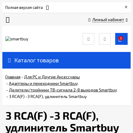
×
Полная версия сайта
Личный кабинет
Сертификаты
0
О
компании
Каталог товаров
Вакансии
Главная
-
Для РС и Другие Аксессуары
-
Адаптеры и переходники Smartbuy
Прайс-
-
Делители/тройники ТВ-сигнала 2-8 выходов Smartbuy
лист
-
3 RCA(F) -3 RCA(F), удлинитель Smartbuy
3 RCA(F) -3 RCA(F),
Доставка
и
удлинитель Smartbuy
оплата