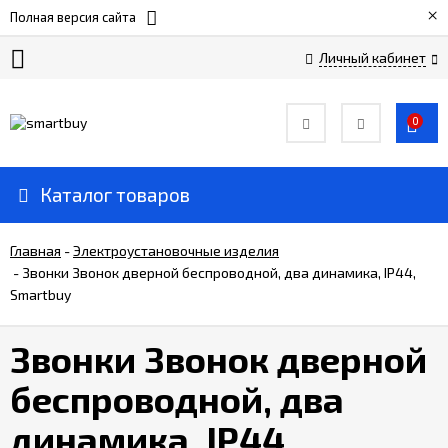
×
Полная версия сайта
Личный кабинет
Сертификаты
0
О
компании
Каталог товаров
Вакансии
Главная
-
Электроустановочные изделия
-
Звонки Звонок дверной беспроводной, два динамика, IP44,
Smartbuy
Прайс-
лист
Звонки Звонок дверной
Доставка
беспроводной, два
и
оплата
динамика, IP44,