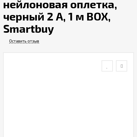
нейлоновая оплетка,
Контакты
черный 2 А, 1 м BOX,
Smartbuy
Отзывы
Оставить отзыв