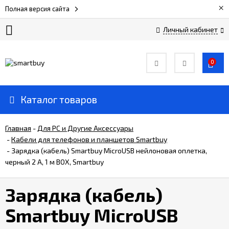
×
Полная версия сайта
Личный кабинет
Сертификаты
0
О
компании
Каталог товаров
Вакансии
Главная
-
Для РС и Другие Аксессуары
-
Кабели для телефонов и планшетов Smartbuy
-
Зарядка (кабель) Smartbuy MicroUSB нейлоновая оплетка,
Прайс-
лист
черный 2 А, 1 м BOX, Smartbuy
Зарядка (кабель)
Доставка
и
Smartbuy MicroUSB
оплата