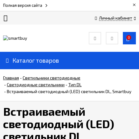
×
Полная версия сайта
Личный кабинет
Сертификаты
0
О
компании
Каталог товаров
Вакансии
Главная
-
Светильники светодиодные
-
Светодиодные светильники
-
Тип DL
-
Встраиваемый светодиодный (LED) светильник DL, Smartbuy
Прайс-
лист
Встраиваемый
Доставка
светодиодный (LED)
и
оплата
светильник DL,