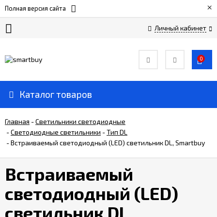
×
Полная версия сайта
Личный кабинет
Сертификаты
0
О
компании
Каталог товаров
Вакансии
Главная
-
Светильники светодиодные
-
Светодиодные светильники
-
Тип DL
-
Встраиваемый светодиодный (LED) светильник DL, Smartbuy
Прайс-
лист
Встраиваемый
Доставка
светодиодный (LED)
и
оплата
светильник DL,