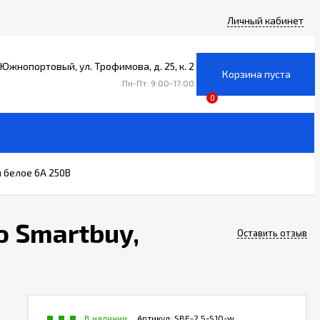
Личный кабинет
уг Южнопортовый, ул. Трофимова, д. 25, к. 2
Корзина пуста
Пн-Пт: 9:00-17:00
0
 белое 6А 250В
 Smartbuy,
Оставить отзыв
В наличии
Артикул:
SBE-2.5-S10-w