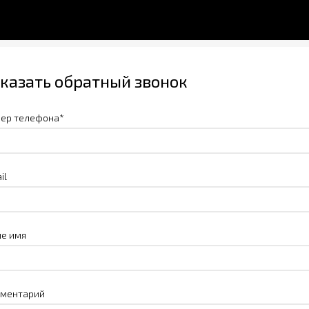
казать обратный звонок
ер телефона*
il
е имя
ментарий