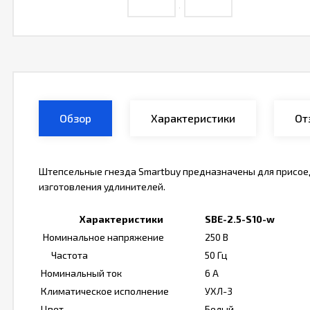
Обзор
Характеристики
От
Штепсельные гнезда Smartbuy предназначены для присоед
изготовления удлинителей.
Характеристики
SBE-2.5-S10-w
Номинальное напряжение
250 В
Частота
50 Гц
Номинальный ток
6 А
Климатическое исполнение
УХЛ-3
Цвет
Белый