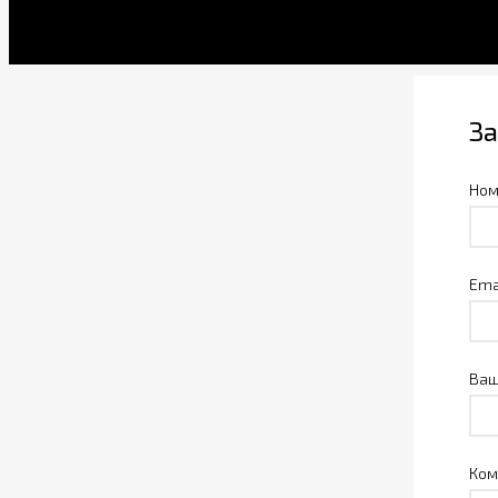
За
Ном
Ema
Ваш
Ком