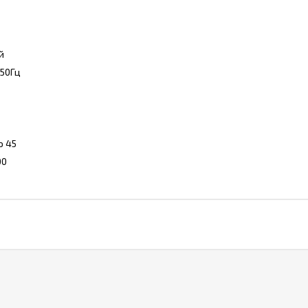
й
50Гц
о 45
00