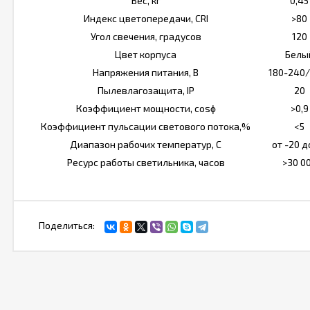
Вес, кг
0,45
Индекс цветопередачи, CRI
>80
Угол свечения, градусов
120
Цвет корпуса
Белы
Напряжения питания, В
180-240/
Пылевлагозащита, IP
20
Коэффициент мощности, cosϕ
>0,9
Коэффициент пульсации светового потока,%
<5
Диапазон рабочих температур, С
от -20 д
Ресурс работы светильника, часов
>30 0
Поделиться: