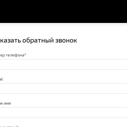
казать обратный звонок
ер телефона*
il
е имя