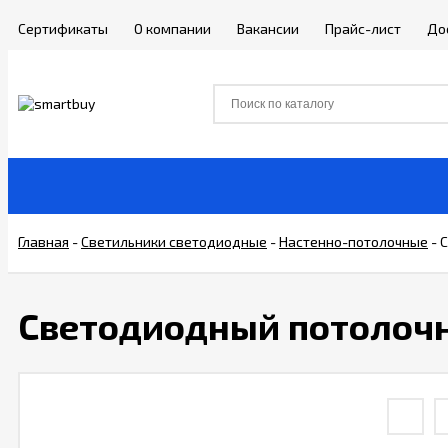
Сертификаты
О компании
Вакансии
Прайс-лист
До
Главная
-
Светильники светодиодные
-
Настенно-потолочные
-
С
Светодиодный потолочн