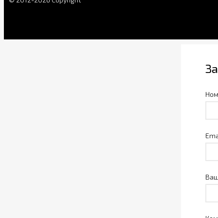
За
Ном
Ema
Ваш