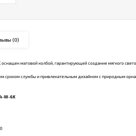
зывы
(0)
оснащен матовой колбой, гарантирующей создание мягкого светов
ым сроком службы и привлекательным дизайном с природным орнам
14-W-6K
0
90