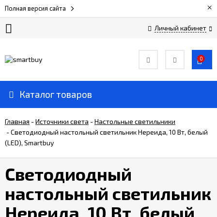
×
Полная версия сайта
Личный кабинет
Сертификаты
0
О
компании
Каталог товаров
Вакансии
Главная
-
Источники света
-
Настольные светильники
-
Светодиодный настольный светильник Нереида, 10 Вт, белый
(LED), Smartbuy
Прайс-
лист
Светодиодный
Доставка
настольный светильник
и
оплата
Нереида, 10 Вт, белый