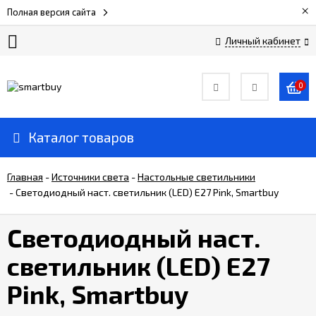
×
Полная версия сайта
Личный кабинет
Сертификаты
0
О
компании
Каталог товаров
Вакансии
Главная
-
Источники света
-
Настольные светильники
-
Светодиодный наст. светильник (LED) Е27 Pink, Smartbuy
Прайс-
лист
Светодиодный наст.
светильник (LED) Е27
Доставка
и
Pink, Smartbuy
оплата