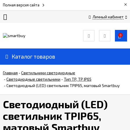
×
Полная версия сайта
Личный кабинет
Сертификаты
0
О
компании
Каталог товаров
Вакансии
Главная
-
Светильники светодиодные
-
Светодиодные светильники
-
Тип TP, TP IP65
-
Светодиодный (LED) светильник TPIP65, матовый Smartbuy
Прайс-
лист
Светодиодный (LED)
Доставка
светильник TPIP65,
и
оплата
матовый Smartbuy