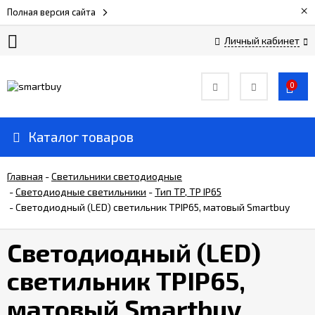
×
Полная версия сайта
Личный кабинет
Сертификаты
0
О
компании
Каталог товаров
Вакансии
Главная
-
Светильники светодиодные
-
Светодиодные светильники
-
Тип TP, TP IP65
-
Светодиодный (LED) светильник TPIP65, матовый Smartbuy
Прайс-
лист
Светодиодный (LED)
Доставка
светильник TPIP65,
и
оплата
матовый Smartbuy