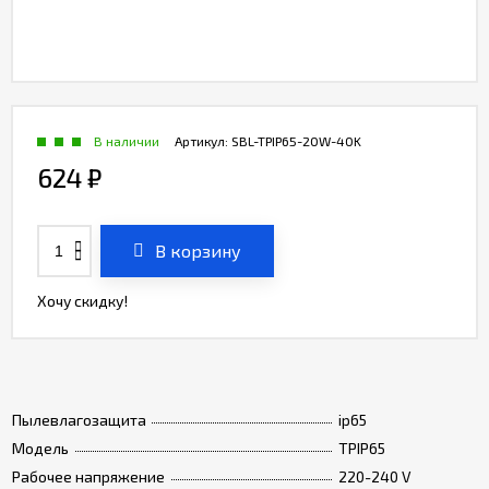
В наличии
Артикул:
SBL-TPIP65-20W-40K
624
₽
В корзину
Хочу скидку!
Пылевлагозащита
ip65
Модель
TPIP65
Рабочее напряжение
220-240 V