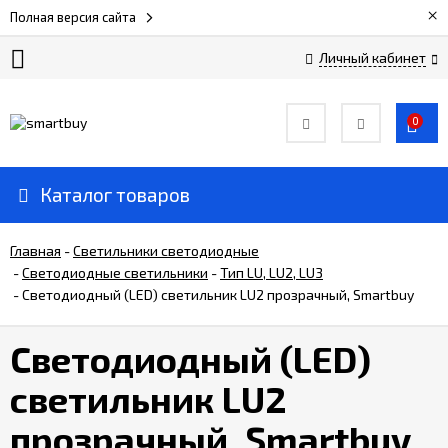
×
Полная версия сайта
Личный кабинет
Сертификаты
0
О
компании
Каталог товаров
Вакансии
Главная
-
Светильники светодиодные
-
Светодиодные светильники
-
Тип LU, LU2, LU3
-
Светодиодный (LED) светильник LU2 прозрачный, Smartbuy
Прайс-
лист
Светодиодный (LED)
Доставка
светильник LU2
и
оплата
прозрачный, Smartbuy