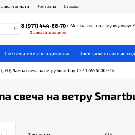
тавка и оплата
Контакты
Отзывы
8 (977) 444-88-70
г. Москва, вн. тер. г. муниц. округ
Заказать звонок
Светильники светодиодные
Электромонтажные из
(LED) Лампа свеча на ветру Smartbuy-C37-12W/4000/E14
а свеча на ветру Smartb
Тип цоколя
Е14