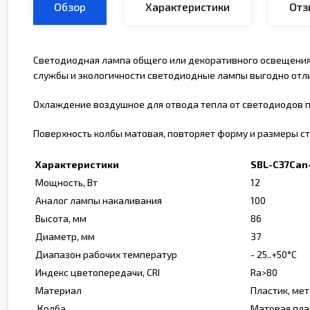
Обзор
Характеристики
Отз
Светодиодная лампа общего или декоративного освещения,
службы и экологичности светодиодные лампы выгодно отл
Охлаждение воздушное для отвода тепла от светодиодов п
Поверхность колбы матовая, повторяет форму и размеры с
Характеристики
SBL-C37Can
Мощность, Вт
12
Аналог лампы накаливания
100
Высота, мм
86
Диаметр, мм
37
Диапазон рабочих температур
- 25..+50°C
Индекс цветопередачи, CRI
Ra>80
Материал
Пластик, ме
Колба
Матовая пла