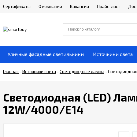
Сертификаты
О компании
Вакансии
Прайс-лист
Дос
Уличные фасадные светильники
Источники света
Главная
-
Источники света
-
Светодиодные лампы
-
Светодиодная 
Светодиодная (LED) Ламп
12W/4000/E14