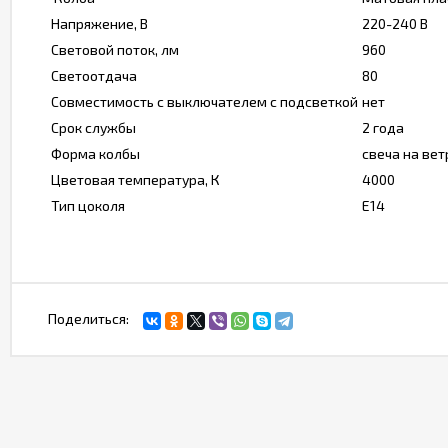
Напряжение, В
220-240 В
Световой поток, лм
960
Светоотдача
80
Совместимость с выключателем с подсветкой
нет
Срок службы
2 года
Форма колбы
свеча на вет
Цветовая температура, К
4000
Тип цоколя
Е14
Поделиться: