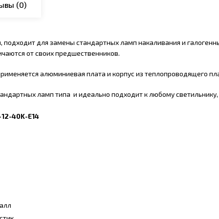
ывы
(0)
 подходит для замены стандартных ламп накаливания и галогенны
ичаются от своих предшественников.
рименяется алюминиевая плата и корпус из теплопроводящего пла
тандартных ламп типа и идеально подходит к любому светильнику,
-12-40K-E14
талл
стик