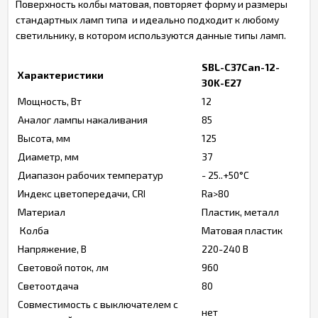
Поверхность колбы матовая, повторяет форму и размеры
стандартных ламп типа и идеально подходит к любому
светильнику, в котором используются данные типы ламп.
SBL-C37Can-12-
Характеристики
30K-E27
Мощность, Вт
12
Аналог лампы накаливания
85
Высота, мм
125
Диаметр, мм
37
Диапазон рабочих температур
- 25..+50°C
Индекс цветопередачи, CRI
Ra>80
Материал
Пластик, металл
Колба
Матовая пластик
Напряжение, В
220-240 В
Световой поток, лм
960
Светоотдача
80
Совместимость с выключателем с
нет