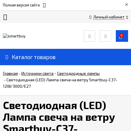
×
Полная версия сайта
Личный кабинет
Сертификаты
0
О
компании
Каталог товаров
Вакансии
Главная
-
Источники света
-
Светодиодные лампы
-
Светодиодная (LED) Лампа свеча на ветру Smartbuy-C37-
12W/3000/E27
Прайс-
лист
Светодиодная (LED)
Доставка
Лампа свеча на ветру
и
оплата
Smartbuy-C37-