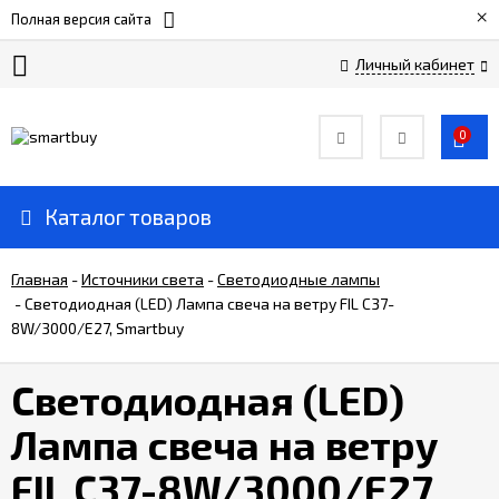
×
Полная версия сайта
Личный кабинет
Сертификаты
0
О
компании
Каталог товаров
Вакансии
Главная
-
Источники света
-
Светодиодные лампы
-
Светодиодная (LED) Лампа свеча на ветру FIL C37-
8W/3000/E27, Smartbuy
Прайс-
лист
Светодиодная (LED)
Доставка
Лампа свеча на ветру
и
оплата
FIL C37-8W/3000/E27,