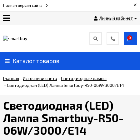
×
Полная версия сайта
Личный кабинет
Сертификаты
0
О
компании
Каталог товаров
Вакансии
Главная
-
Источники света
-
Светодиодные лампы
-
Светодиодная (LED) Лампа Smartbuy-R50-06W/3000/E14
Прайс-
лист
Светодиодная (LED)
Лампа Smartbuy-R50-
Доставка
и
06W/3000/E14
оплата