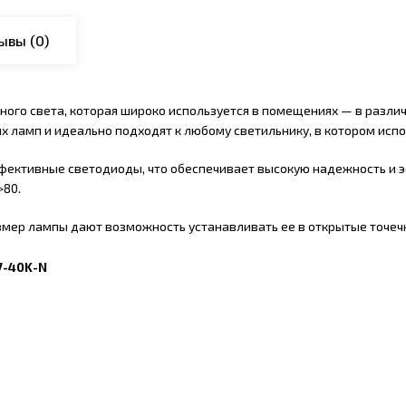
ывы
(0)
ного света, которая широко используется в помещениях — в разли
 ламп и идеально подходят к любому светильнику, в котором исп
ективные светодиоды, что обеспечивает высокую надежность и эф
>80.
змер лампы дают возможность устанавливать ее в открытые точеч
7-40K-N