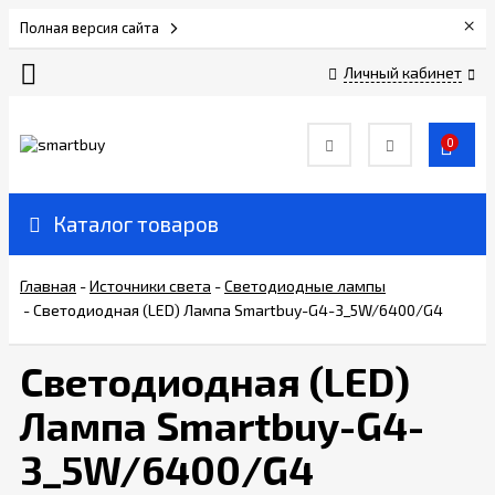
×
Полная версия сайта
Личный кабинет
Сертификаты
0
О
компании
Каталог товаров
Вакансии
Главная
-
Источники света
-
Светодиодные лампы
-
Светодиодная (LED) Лампа Smartbuy-G4-3_5W/6400/G4
Прайс-
лист
Светодиодная (LED)
Лампа Smartbuy-G4-
Доставка
и
3_5W/6400/G4
оплата