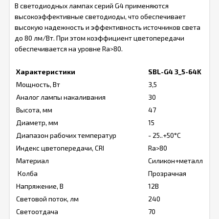
В светодиодных лампах серий G4 применяются
высокоэффективные светодиоды, что обеспечивает
высокую надежность и эффективность источников света
до 80 лм/Вт. При этом коэффициент цветопередачи
обеспечивается на уровне Ra>80.
Характеристики
SBL-G4 3_5-64K
Мощность, Вт
3,5
Аналог лампы накаливания
30
Высота, мм
47
Диаметр, мм
15
Диапазон рабочих температур
- 25..+50°C
Индекс цветопередачи, CRI
Ra>80
Материал
Силикон+металл
Колба
Прозрачная
Напряжение, В
12В
Световой поток, лм
240
Светоотдача
70