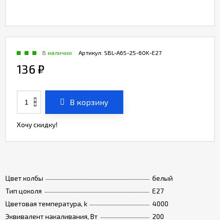
В наличии
Артикул:
SBL-A65-25-60K-E27
136
₽
В корзину
Хочу скидку!
Цвет колбы
белый
Тип цоколя
Е27
Цветовая температура, k
4000
Эквивалент накаливания, Вт
200