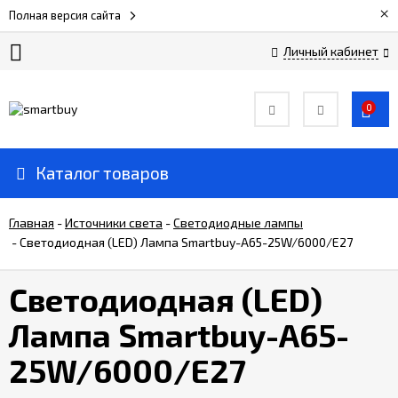
×
Полная версия сайта
Личный кабинет
Сертификаты
0
О
компании
Каталог товаров
Вакансии
Главная
-
Источники света
-
Светодиодные лампы
-
Светодиодная (LED) Лампа Smartbuy-A65-25W/6000/E27
Прайс-
лист
Светодиодная (LED)
Лампа Smartbuy-A65-
Доставка
и
25W/6000/E27
оплата