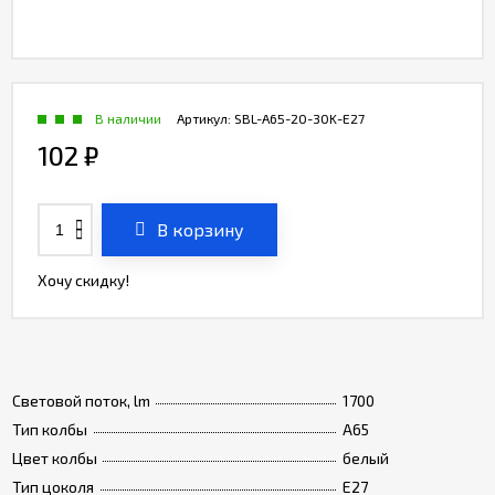
В наличии
Артикул:
SBL-A65-20-30K-E27
102
₽
В корзину
Хочу скидку!
Световой поток, lm
1700
Тип колбы
А65
Цвет колбы
белый
Тип цоколя
Е27