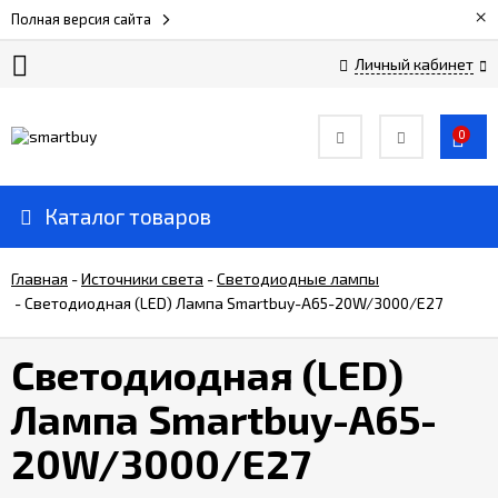
×
Полная версия сайта
Личный кабинет
Сертификаты
0
О
компании
Каталог товаров
Вакансии
Главная
-
Источники света
-
Светодиодные лампы
-
Светодиодная (LED) Лампа Smartbuy-A65-20W/3000/E27
Прайс-
лист
Светодиодная (LED)
Лампа Smartbuy-A65-
Доставка
и
20W/3000/E27
оплата