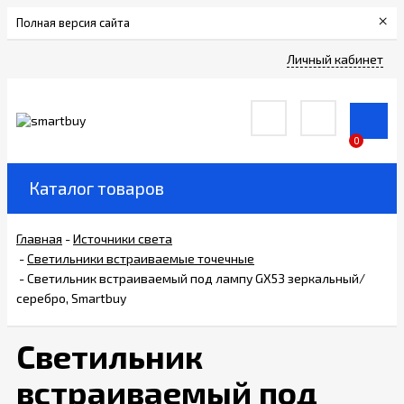
×
Полная версия сайта
Сертификаты
Личный кабинет
О
компании
0
Вакансии
Каталог товаров
Прайс-
Главная
-
Источники света
лист
-
Светильники встраиваемые точечные
-
Светильник встраиваемый под лампу GX53 зеркальный/
серебро, Smartbuy
Доставка
и
оплата
Светильник
встраиваемый под
Контакты