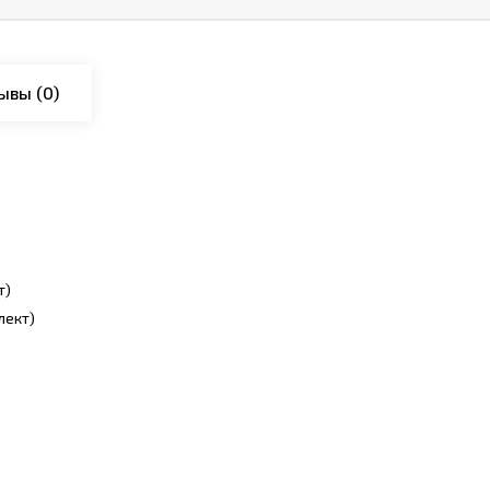
ывы
(0)
т)
лект)