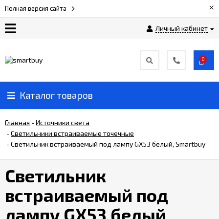
×
Полная версия сайта
Личный кабинет
Сертификаты
0
О
компании
Каталог товаров
Вакансии
Главная
-
Источники света
-
Светильники встраиваемые точечные
-
Светильник встраиваемый под лампу GX53 белый, Smartbuy
Прайс-
лист
Светильник
Доставка
встраиваемый под
и
оплата
лампу GX53 белый,