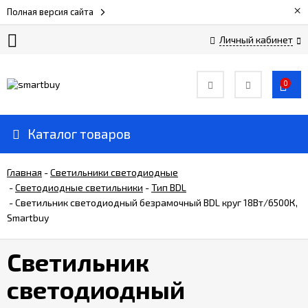
×
Полная версия сайта
Личный кабинет
Сертификаты
0
О
компании
Каталог товаров
Вакансии
Главная
-
Светильники светодиодные
-
Светодиодные светильники
-
Тип ВDL
-
Светильник светодиодный безрамочный BDL круг 18Вт/6500К,
Прайс-
лист
Smartbuy
Светильник
Доставка
и
светодиодный
оплата