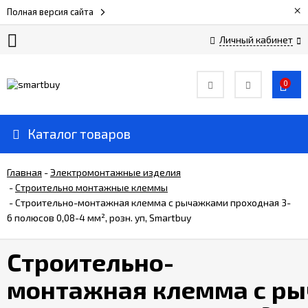
×
Полная версия сайта
Личный кабинет
Сертификаты
0
О
компании
Каталог товаров
Вакансии
Главная
-
Электромонтажные изделия
-
Строительно монтажные клеммы
-
Строительно-монтажная клемма с рычажками проходная 3-
Прайс-
лист
6 полюсов 0,08-4 мм², розн. уп, Smartbuy
Строительно-
Доставка
и
монтажная клемма с ры
оплата