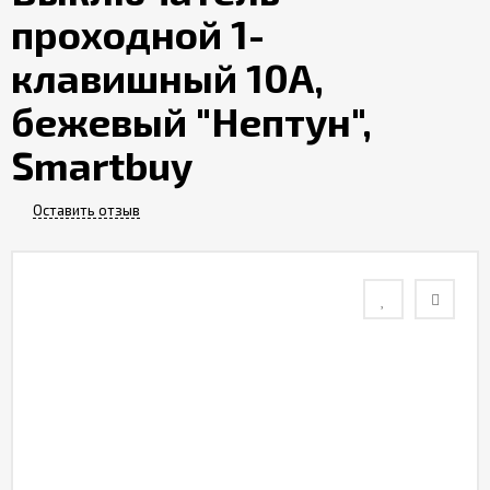
проходной 1-
Контакты
клавишный 10А,
Отзывы
бежевый "Нептун",
Smartbuy
Оставить отзыв