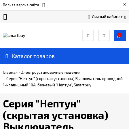
×
Полная версия сайта
Личный кабинет
Сертификаты
0
О
компании
Каталог товаров
Вакансии
Главная
-
Электроустановочные изделия
-
Серия "Нептун" (скрытая установка) Выключатель проходной
1-клавишный 10А, бежевый "Нептун", Smartbuy
Прайс-
лист
Серия "Нептун"
Доставка
(скрытая установка)
и
оплата
Выключатель