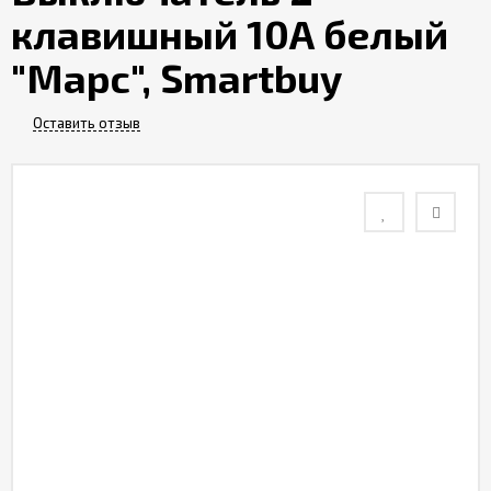
клавишный 10А белый
Контакты
"Марс", Smartbuy
Отзывы
Оставить отзыв