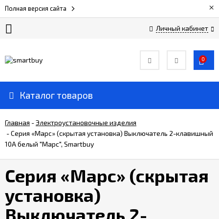
×
Полная версия сайта
Личный кабинет
Сертификаты
0
О
компании
Каталог товаров
Вакансии
Главная
-
Электроустановочные изделия
-
Серия «Марс» (скрытая установка) Выключатель 2-клавишный
10А белый "Марс", Smartbuy
Прайс-
лист
Серия «Марс» (скрытая
Доставка
установка)
и
оплата
Выключатель 2-