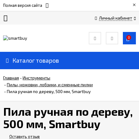
×
Полная версия сайта
Личный кабинет
Сертификаты
0
О
компании
Каталог товаров
Вакансии
Главная
-
Инструменты
-
Пилы, ножовки, лобзики, и сменные пилки
-
Пила ручная по дереву, 500 мм, Smartbuy
Прайс-
лист
Пила ручная по дереву,
Доставка
500 мм, Smartbuy
и
оплата
Оставить отзыв