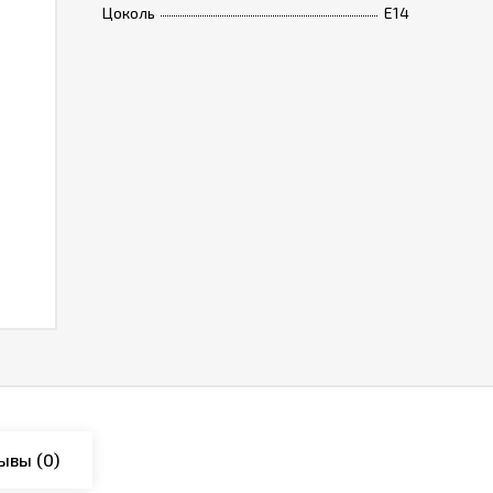
Цоколь
E14
ывы
(0)