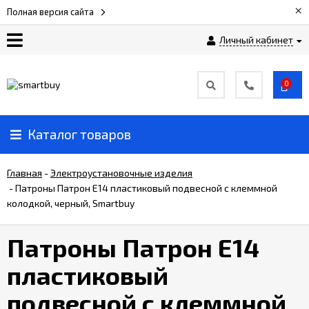
×
Полная версия сайта
Личный кабинет
Сертификаты
0
О
компании
Каталог товаров
Вакансии
Главная
-
Электроустановочные изделия
-
Патроны Патрон Е14 пластиковый подвесной с клеммной
колодкой, черный, Smartbuy
Прайс-
лист
Патроны Патрон Е14
Доставка
пластиковый
и
оплата
подвесной с клеммной