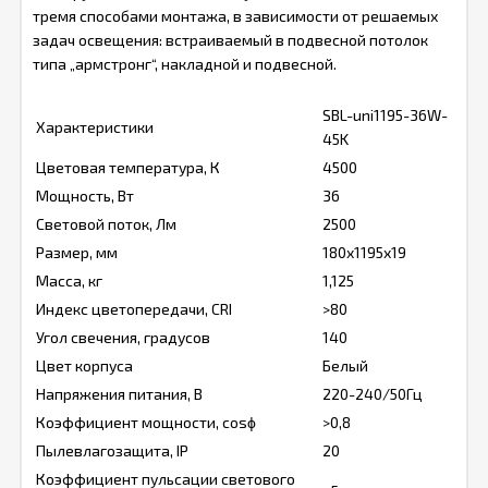
тремя способами монтажа, в зависимости от решаемых
задач освещения: встраиваемый в подвесной потолок
типа „армстронг“, накладной и подвесной.
SBL-uni1195-36W-
Характеристики
45K
Цветовая температура, К
4500
Мощность, Вт
36
Световой поток, Лм
2500
Размер, мм
180х1195х19
Масса, кг
1,125
Индекс цветопередачи, CRI
>80
Угол свечения, градусов
140
Цвет корпуса
Белый
Напряжения питания, В
220-240/50Гц
Коэффициент мощности, cosϕ
>0,8
Пылевлагозащита, IP
20
Коэффициент пульсации светового