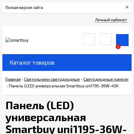
×
Полная версия сайта
Сертификаты
Личный кабинет
О
компании
0
Вакансии
Каталог товаров
Прайс-
Главная
-
Светильники светодиодные
-
Светодиодные панели
лист
-
Панель (LED) универсальная Smartbuy uni1195-36W-45K
Доставка
Панель (LED)
и
оплата
универсальная
Smartbuy uni1195-36W-
Контакты