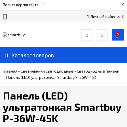
×
Полная версия сайта
Личный кабинет
Сертификаты
0
О
компании
Каталог товаров
Вакансии
Главная
-
Светильники светодиодные
-
Светодиодные панели
-
Панель (LED) ультратонкая Smartbuy P-36W-45K
Прайс-
лист
Панель (LED)
ультратонкая Smartbuy
Доставка
и
P-36W-45K
оплата