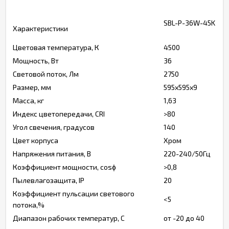
SBL-P-36W-45K
Характеристики
Цветовая температура, К
4500
Мощность, Вт
36
Световой поток, Лм
2750
Размер, мм
595х595х9
Масса, кг
1,63
Индекс цветопередачи, CRI
>80
Угол свечения, градусов
140
Цвет корпуса
Хром
Напряжения питания, В
220-240/50Гц
Коэффициент мощности, cosϕ
>0,8
Пылевлагозащита, IP
20
Коэффициент пульсации светового
<5
потока,%
Диапазон рабочих температур, С
от -20 до 40