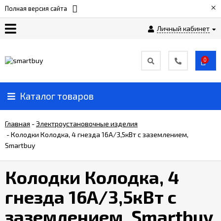
×
Полная версия сайта
Личный кабинет
Сертификаты
0
О
компании
Каталог товаров
Вакансии
Главная
-
Электроустановочные изделия
-
Колодки Колодка, 4 гнезда 16А/3,5кВт с заземлением,
Smartbuy
Прайс-
лист
Колодки Колодка, 4
Доставка
гнезда 16А/3,5кВт с
и
оплата
заземлением, Smartbuy