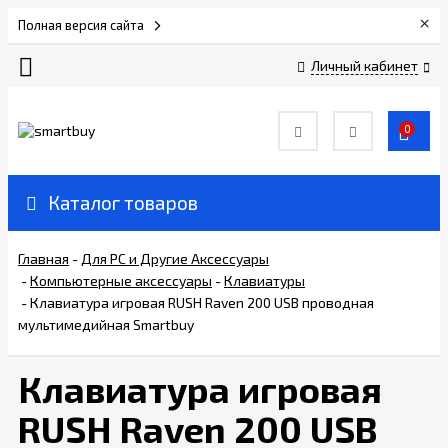
×
Полная версия сайта
Личный кабинет
Сертификаты
0
О
компании
Каталог товаров
Вакансии
Главная
-
Для РС и Другие Аксессуары
-
Компьютерные аксессуары
-
Клавиатуры
Прайс-
-
Клавиатура игровая RUSH Raven 200 USB проводная
лист
мультимедийная Smartbuy
Клавиатура игровая
Доставка
и
RUSH Raven 200 USB
оплата