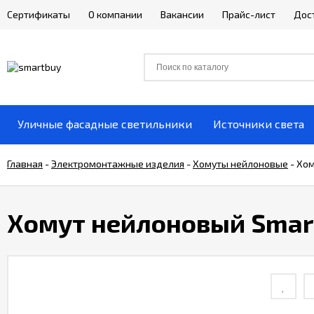
Сертификаты
О компании
Вакансии
Прайс-лист
Дос
Уличные фасадные светильники
Источники света
Главная
-
Электромонтажные изделия
-
Хомуты нейлоновые
-
Хом
Хомут нейлоновый Smart