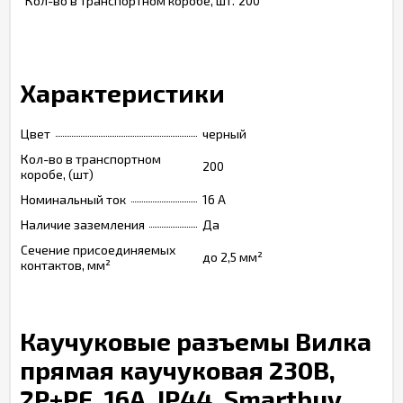
Кол-во в транспортном коробе, шт.
200
Характеристики
Цвет
черный
Кол-во в транспортном
200
коробе, (шт)
Номинальный ток
16 A
Наличие заземления
Да
Сечение присоединяемых
до 2,5 мм²
контактов, мм²
Каучуковые разъемы Вилка
прямая каучуковая 230В,
2P+PE, 16A, IP44, Smartbuy