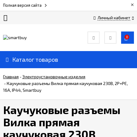
×
Полная версия сайта
Личный кабинет
Сертификаты
0
О
компании
Каталог товаров
Вакансии
Главная
-
Электроустановочные изделия
-
Каучуковые разъемы Вилка прямая каучуковая 230В, 2P+PE,
16A, IP44, Smartbuy
Прайс-
лист
Каучуковые разъемы
Доставка
Вилка прямая
и
оплата
каучуковая 230В,