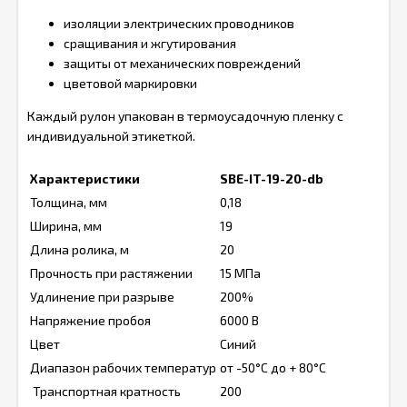
изоляции электрических проводников
сращивания и жгутирования
защиты от механических повреждений
цветовой маркировки
Каждый рулон упакован в термоусадочную пленку с
индивидуальной этикеткой.
Характеристики
SBE-IT-19-20-db
Толщина, мм
0,18
Ширина, мм
19
Длина ролика, м
20
Прочность при растяжении
15 МПа
Удлинение при разрыве
200%
Напряжение пробоя
6000 В
Цвет
Синий
Диапазон рабочих температур
от -50°С до + 80°С
Транспортная кратность
200