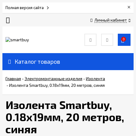
×
Полная версия сайта
Личный кабинет
Сертификаты
0
О
компании
Каталог товаров
Вакансии
Главная
-
Электромонтажные изделия
-
Изолента
-
Изолента Smartbuy, 0.18х19мм, 20 метров, синяя
Прайс-
лист
Изолента Smartbuy,
0.18х19мм, 20 метров,
Доставка
и
синяя
оплата