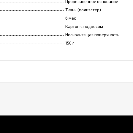
Прорезиненное основание
Ткань (полиэстер)
6 мес
Картон с подвесом
Нескользящая поверхность
150 г