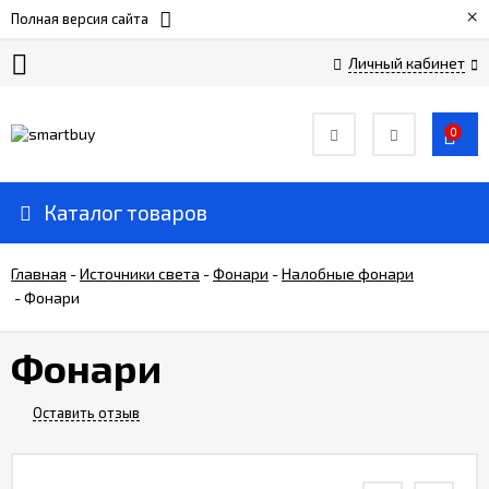
×
Полная версия сайта
Личный кабинет
Сертификаты
0
О
компании
Каталог товаров
Вакансии
Главная
-
Источники света
-
Фонари
-
Налобные фонари
-
Фонари
Прайс-
лист
Фонари
Доставка
Оставить отзыв
и
оплата