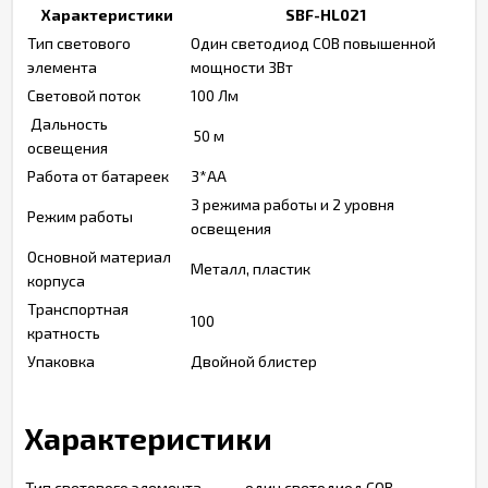
Характеристики
SBF-HL021
Тип светового
Один светодиод COB повышенной
элемента
мощности 3Вт
Световой поток
100 Лм
Дальность
50 м
освещения
Работа от батареек
3*АА
3 режима работы и 2 уровня
Режим работы
освещения
Основной материал
Металл, пластик
корпуса
Транспортная
100
кратность
Упаковка
Двойной блистер
Характеристики
Тип светового элемента
один светодиод COB